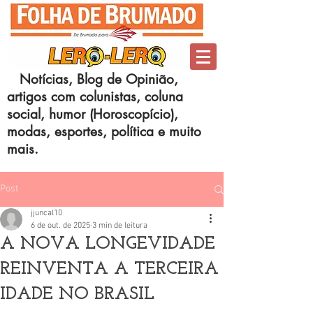
Notícias, Blog de Opinião,
artigos com colunistas, coluna
social, humor (Horoscopício),
modas, esportes, política e muito
mais.
Post
jjuncal10
6 de out. de 2025
3 min de leitura
A NOVA LONGEVIDADE
REINVENTA A TERCEIRA
IDADE NO BRASIL