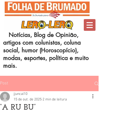
Notícias, Blog de Opinião,
artigos com colunistas, coluna
social, humor (Horoscopício),
modas, esportes, política e muito
mais.
Post
jjuncal10
15 de out. de 2025
2 min de leitura
“A RU BU”