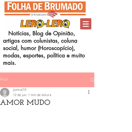
Notícias, Blog de Opinião,
artigos com colunistas, coluna
social, humor (Horoscopício),
modas, esportes, política e muito
mais.
Post
jjuncal10
12 de jun.
1 min de leitura
AMOR MUDO