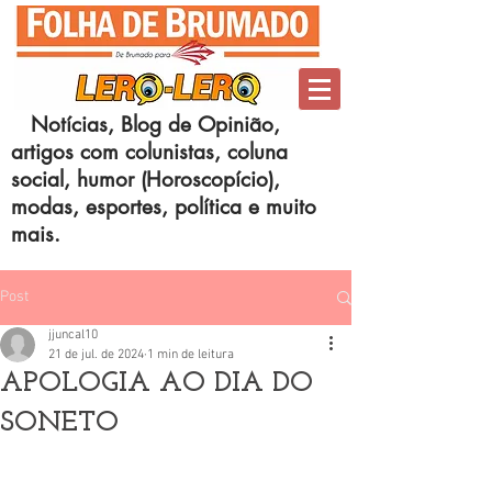
Notícias, Blog de Opinião,
artigos com colunistas, coluna
social, humor (Horoscopício),
modas, esportes, política e muito
mais.
Post
jjuncal10
21 de jul. de 2024
1 min de leitura
APOLOGIA AO DIA DO
SONETO