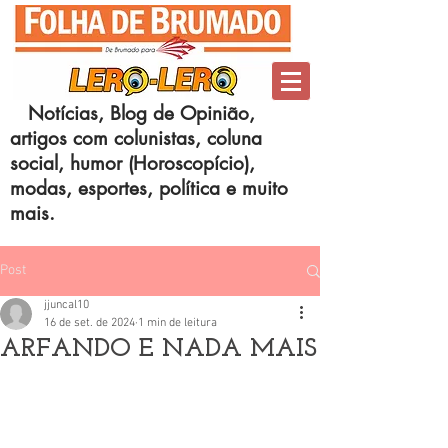
Notícias, Blog de Opinião,
artigos com colunistas, coluna
social, humor (Horoscopício),
modas, esportes, política e muito
mais.
Post
jjuncal10
16 de set. de 2024
1 min de leitura
ARFANDO E NADA MAIS