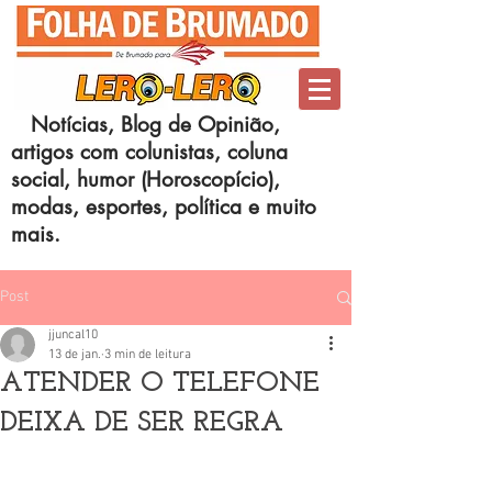
Notícias, Blog de Opinião,
artigos com colunistas, coluna
social, humor (Horoscopício),
modas, esportes, política e muito
mais.
Post
jjuncal10
13 de jan.
3 min de leitura
ATENDER O TELEFONE
DEIXA DE SER REGRA