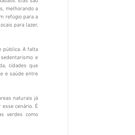
adãos. Elas são 
s, melhorando a 
 refúgio para a 
cais para lazer, 
ública. A falta 
sedentarismo e 
a, cidades que 
e e saúde entre 
reas naturais já 
esse cenário. É 
as verdes como 