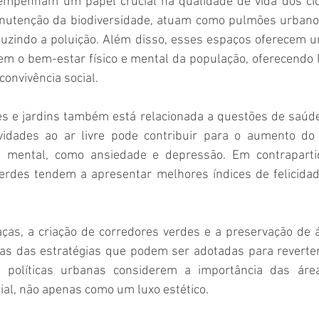
empenham um papel crucial na qualidade de vida dos cid
anutenção da biodiversidade, atuam como pulmões urbano
duzindo a poluição. Além disso, esses espaços oferecem um
m o bem-estar físico e mental da população, oferecendo lo
convivência social. 
s e jardins também está relacionada a questões de saúde p
vidades ao ar livre pode contribuir para o aumento do 
mental, como ansiedade e depressão. Em contrapartid
rdes tendem a apresentar melhores índices de felicidad
aças, a criação de corredores verdes e a preservação de á
as das estratégias que podem ser adotadas para reverter 
 políticas urbanas considerem a importância das áre
ial, não apenas como um luxo estético. 