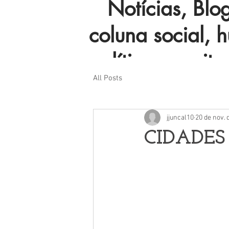
Notícias, Blog 
coluna social, 
política e muito
All Posts
jjuncal10
20 de nov. 
CIDADES