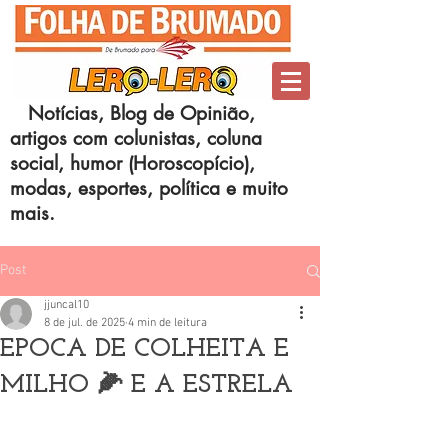
Notícias, Blog de Opinião,
artigos com colunistas, coluna
social, humor (Horoscopício),
modas, esportes, política e muito
mais.
Post
jjuncal10
8 de jul. de 2025
4 min de leitura
EPOCA DE COLHEITA E
MILHO 🌽 E A ESTRELA