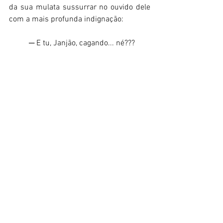
da sua mulata sussurrar no ouvido dele 
com a mais profunda indignação: 
          ─ E tu, Janjão, cagando... né??? 