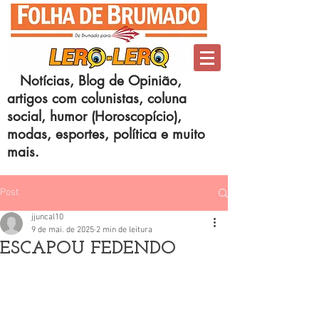
Notícias, Blog de Opinião,
artigos com colunistas, coluna
social, humor (Horoscopício),
modas, esportes, política e muito
mais.
Post
jjuncal10
9 de mai. de 2025
2 min de leitura
ESCAPOU FEDENDO