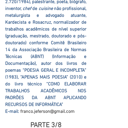
2.720/1984), palestrante, poeta, biógrafo, 
inventor, 
chef 
de 
cuisine 
não profissional, 
metalurgista e advogado atuante, 
Kardecista e Rosacruz, normalizador de 
trabalhos acadêmicos de nível superior 
(graduação, mestrado, doutorado e pós-
doutorado) conforme Comitê Brasileiro 
14 da Associação Brasileira de Normas 
Técnicas (ABNT) (Informação e 
Documentação), autor dos livros de 
poemas “POESIA GERAL E INCOMPLETA” 
(1983), “APENAS MAIS POESIA” (2010) e 
do livro técnico “COMO ELABORAR 
TRABALHOS ACADÊMICOS NOS 
PADRÕES DA ABNT APLICANDO 
RECURSOS DE INFORMÁTICA”
E-mail: 
franco.jeferson@gmail.com
PARTE 3/8