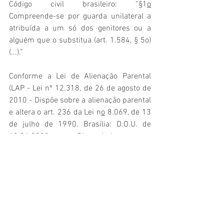
Código civil brasileiro: “§1
o
Compreende-se por guarda unilateral a 
atribuída a um só dos genitores ou a 
alguém que o substitua (art. 1.584, § 5o) 
(...).”
Conforme a Lei de Alienação Parental 
(LAP - Lei nº 12.318, de 26 de agosto de 
2010 - Dispõe sobre a alienação parental 
e altera o art. 236 da Lei n
o
 8.069, de 13 
de julho de 1990. Brasília: D.O.U. de 
13.06.2008. Disponível em: 
<https://www.planalto.gov.br/ccivil_03/_
ato2007-2010/2010/lei/l12318.htm>), 
cabe ao juiz avaliar, ampliar o regime de 
convivência com um dos genitores: “Art. 
6
o
  Caracterizados atos típicos de 
alienação parental ou qualquer conduta 
que dificulte a convivência de criança ou 