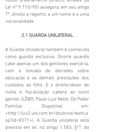
nosso ordenamento jurídico através da 
Lei nº 9.710/90) assegura, em seu artigo 
7º, direito a registro, a um nome e a uma 
nacionalidade.
2.1 GUARDA UNILATERAL
A Guarda Unilateral também é conhecida 
como guarda exclusiva. Ocorre quando 
cabe apenas um dos genitores exercê-la, 
com a tomada de decisões sobre 
educação e as demais prestações dos 
cuidados ao filho. E o direito/dever de 
visita e fiscalização caberá ao outro 
genitor. (
LÔBO, 
Paulo Luiz Netto. Do Poder 
Familiar. Disponível em: 
<http://jus2.uol.com.br/doutrina/texto.a
sp?id=8371>
). 
A Guarda unilateral está 
prevista em lei, no artigo 1.583, §1º, do 