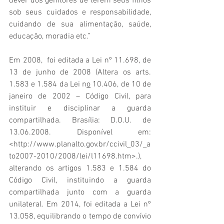
dever dos genitores de terem seus filhos 
sob seus cuidados e responsabilidade, 
cuidando de sua alimentação, saúde, 
educação, moradia etc.”
Em 2008,  foi editada a Lei nº 11.698, de 
13 de junho de 2008 (Altera os arts. 
1.583 e 1.584 da Lei n
o
 10.406, de 10 de 
janeiro de 2002 – Código Civil, para 
instituir e disciplinar a guarda 
compartilhada. Brasília: D.O.U. de 
13.06.2008. Disponível em: 
<http://www.planalto.gov.br/ccivil_03/_a
to2007-2010/2008/lei/l11698.htm>.), 
alterando os artigos 1.583 e 1.584 do 
Código Civil, instituindo a guarda 
compartilhada junto com a guarda 
unilateral. Em 2014, foi editada a Lei nº 
13.058, equilibrando o tempo de convívio 