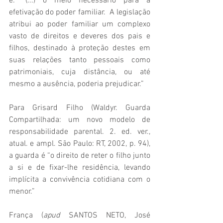
é: “(...) o meio necessário para a 
efetivação do poder familiar.  A legislação 
atribui ao poder familiar um complexo 
vasto de direitos e deveres dos pais e 
filhos, destinado à proteção destes em 
suas relações tanto pessoais como 
patrimoniais, cuja distância, ou até 
mesmo a ausência, poderia prejudicar.”
Para Grisard Filho (Waldyr. Guarda 
Compartilhada: um novo modelo de 
responsabilidade parental. 2. ed. ver., 
atual. e ampl. São Paulo: RT, 2002, p. 94), 
a guarda é “o direito de reter o filho junto 
a si e de fixar-lhe residência, levando 
implícita a convivência cotidiana com o 
menor.”
França (
apud
 SANTOS NETO, José 