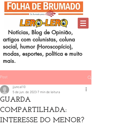
Notícias, Blog de Opinião,
artigos com colunistas, coluna
social, humor (Horoscopício),
modas, esportes, política e muito
mais.
Post
jjuncal10
5 de jun. de 2023
7 min de leitura
GUARDA
COMPARTILHADA:
INTERESSE DO MENOR?