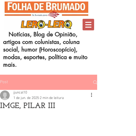
Notícias, Blog de Opinião,
artigos com colunistas, coluna
social, humor (Horoscopício),
modas, esportes, política e muito
mais.
Post
jjuncal10
1 de jun. de 2025
2 min de leitura
IMGE, PILAR III