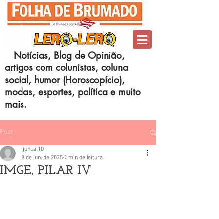
Notícias, Blog de Opinião,
artigos com colunistas, coluna
social, humor (Horoscopício),
modas, esportes, política e muito
mais.
Post
jjuncal10
8 de jun. de 2025
2 min de leitura
IMGE, PILAR IV