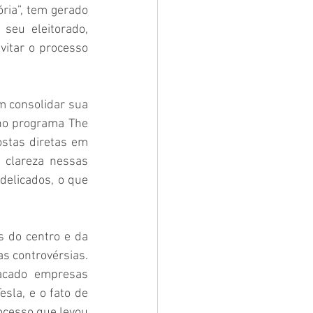
ia”, tem gerado 
seu eleitorado, 
itar o processo 
m consolidar sua 
no programa The 
ostas diretas em 
 clareza nessas 
elicados, o que 
 do centro e da 
 controvérsias. 
acado empresas 
la, e o fato de 
cesso que levou 