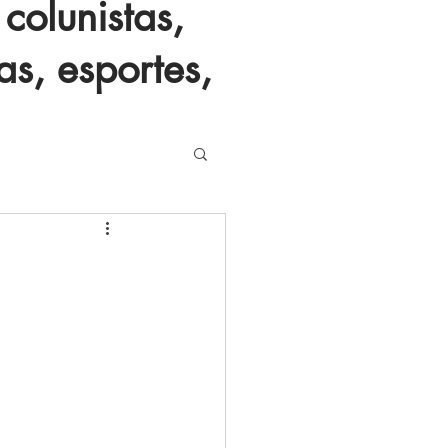
colunistas,
as, esportes,
E