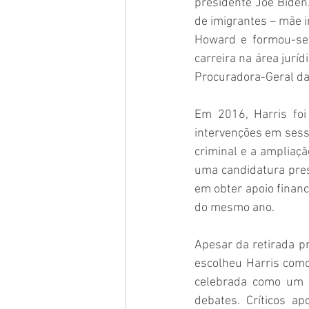
presidente Joe Biden.
de imigrantes – mãe i
Howard e formou-se e
carreira na área jurí
Procuradora-Geral da 
Em 2016, Harris foi 
intervenções em sessõ
criminal e a ampliaç
uma candidatura pres
em obter apoio financ
do mesmo ano. 
Apesar da retirada p
escolheu Harris como 
celebrada como um a
debates. Críticos a