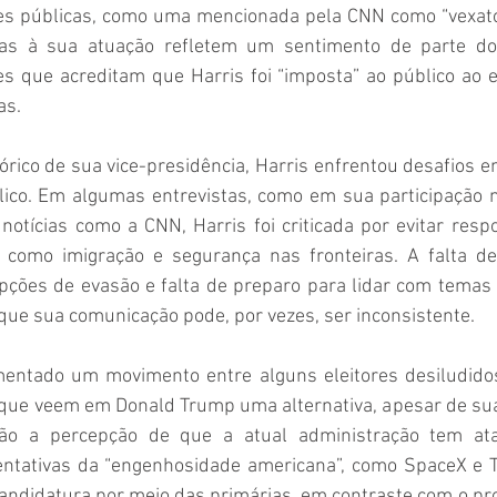
ões públicas, como uma mencionada pela CNN como “vexatór
icas à sua atuação refletem um sentimento de parte do 
s que acreditam que Harris foi “imposta” ao público ao ev
s. 
rico de sua vice-presidência, Harris enfrentou desafios e
ico. Em algumas entrevistas, como em sua participação 
otícias como a CNN, Harris foi criticada por evitar resp
 como imigração e segurança nas fronteiras. A falta de
pções de evasão e falta de preparo para lidar com temas d
 que sua comunicação pode, por vezes, ser inconsistente. 
entado um movimento entre alguns eleitores desiludidos
ue veem em Donald Trump uma alternativa, apesar de suas
tão a percepção de que a atual administração tem at
ntativas da “engenhosidade americana”, como SpaceX e Tes
andidatura por meio das primárias, em contraste com o pro