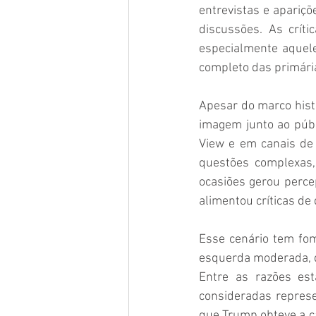
entrevistas e apariç
discussões. As crít
especialmente aquele
completo das primária
Apesar do marco histó
imagem junto ao públ
View e em canais de n
questões complexas,
ocasiões gerou perce
alimentou críticas de
Esse cenário tem fom
esquerda moderada, q
Entre as razões es
consideradas represe
que Trump obteve a c