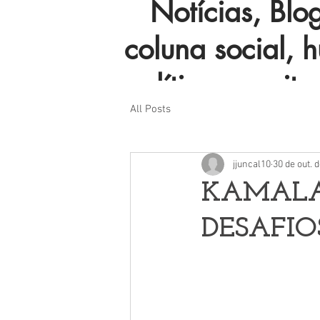
Notícias, Blog 
coluna social, 
política e muito
All Posts
jjuncal10
30 de out. 
KAMALA 
DESAFIO