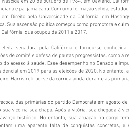
 Nascida em 20 de outubro de 1964, em Oakland, Califórnia
ndiana e pai jamaicano. Com uma formação sólida, estudou
m Direito pela Universidade da Califórnia, em Hastings
dica. Sua ascensão política começou como promotora e culm
Califórnia, que ocupou de 2011 a 2017. 
eleita senadora pela Califórnia e tornou-se conhecida 
es de comitê e defesa de pautas progressistas, como a re
ão do acesso à saúde. Esse desempenho no Senado a impul
idencial em 2019 para as eleições de 2020. No entanto, ap
eiro, Harris retirou-se da corrida ainda durante as primár
recoce, das primárias do partido Democrata em agosto de 
sua vice na sua chapa. Após a vitória, sua chegada à vice
vanço histórico. No entanto, sua atuação no cargo tem 
pontam uma aparente falta de conquistas concretas, e 