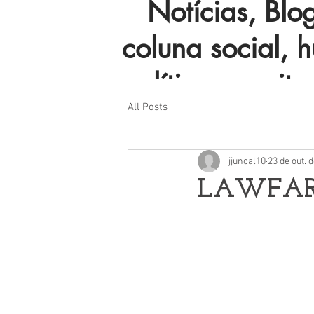
Notícias, Blog 
coluna social, 
política e muito
All Posts
jjuncal10
23 de out. 
LAWFA