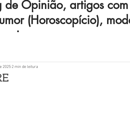
de Opinião, artigos com 
humor (Horoscopício), mod
 mais.
de 2025
2 min de leitura
RE