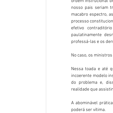
ordem instrucional br
nosso pais seriam 
macabro espectro, as 
processo constitucion
efetivo contraditó
paulatinamente desn
professá-las e os der
No caso, os ministros 
Nessa toada e até qu
incoerente modelo ins
do problema e, diss
realidade que assistim
A abominável prátic
poderá ser vítima.  