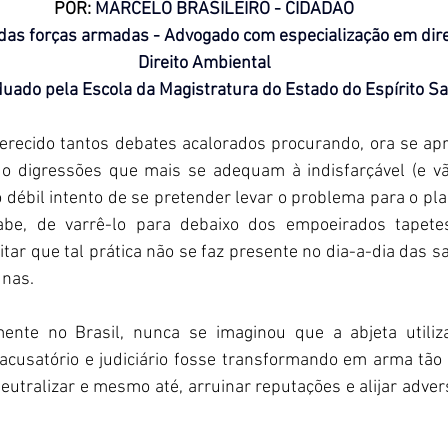
POR: 
MARCELO BRASILEIRO - CIDADÃO
 das forças armadas - Advogado com especialização em dire
Direito Ambiental
uado pela Escola da Magistratura do Estado do Espírito S
ecido tantos debates acalorados procurando, ora se apr
 digressões que mais se adequam à indisfarçável (e vã)
 débil intento de se pretender levar o problema para o pla
, de varrê-lo para debaixo dos empoeirados tapetes 
tar que tal prática não se faz presente no dia-a-dia das sa
nas.  
mente no Brasil, nunca se imaginou que a abjeta utiliz
-acusatório e judiciário fosse transformando em arma tão v
neutralizar e mesmo até, arruinar reputações e alijar advers