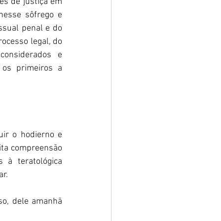
es de justiça em 
nesse sôfrego e 
ssual penal e do 
ocesso legal, do 
onsiderados e 
os primeiros a 
ir o hodierno e 
eita compreensão 
à teratológica 
r.  
o, dele amanhã 