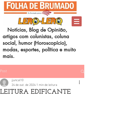
Notícias, Blog de Opinião,
artigos com colunistas, coluna
social, humor (Horoscopício),
modas, esportes, política e muito
mais.
Post
jjuncal10
24 de out. de 2024
1 min de leitura
LEITURA EDIFICANTE