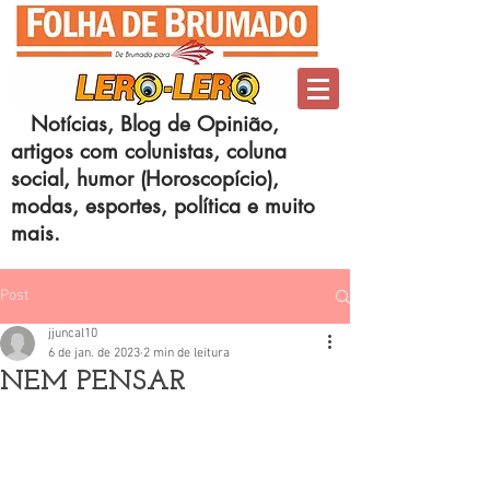
Notícias, Blog de Opinião,
artigos com colunistas, coluna
social, humor (Horoscopício),
modas, esportes, política e muito
mais.
Post
jjuncal10
6 de jan. de 2023
2 min de leitura
NEM PENSAR