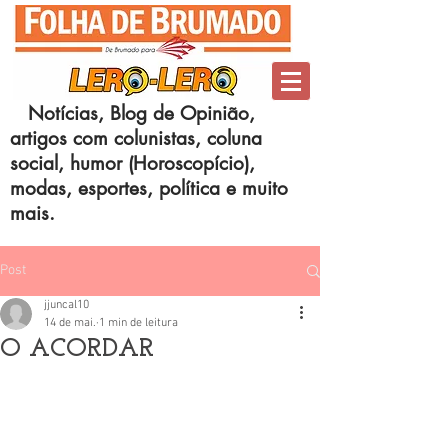
Notícias, Blog de Opinião,
artigos com colunistas, coluna
social, humor (Horoscopício),
modas, esportes, política e muito
mais.
Post
jjuncal10
14 de mai.
1 min de leitura
O ACORDAR