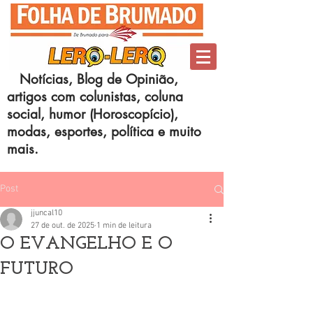
Notícias, Blog de Opinião,
artigos com colunistas, coluna
social, humor (Horoscopício),
modas, esportes, política e muito
mais.
Post
jjuncal10
27 de out. de 2025
1 min de leitura
O EVANGELHO E O
FUTURO