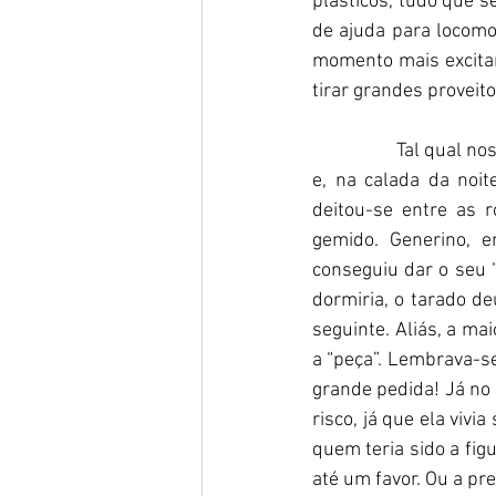
plásticos, tudo que s
de ajuda para locomov
momento mais excitan
tirar grandes proveit
                  Tal 
e, na calada da noit
deitou-se entre as 
gemido. Generino, en
conseguiu dar o seu “
dormiria, o tarado de
seguinte. Aliás, a ma
a “peça”. Lembrava-se 
grande pedida! Já no
risco, já que ela vivi
quem teria sido a figur
até um favor. Ou a pre