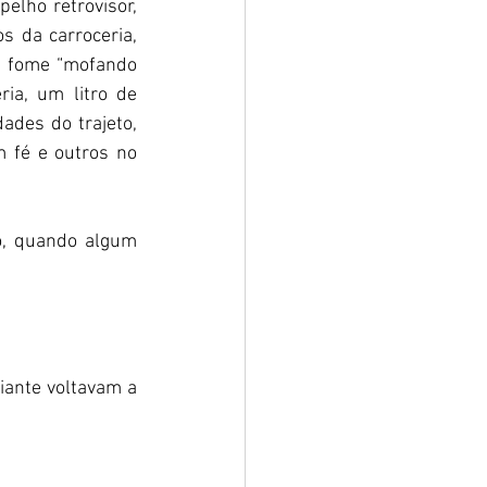
elho retrovisor, 
da carroceria, 
a fome “mofando 
a, um litro de 
des do trajeto, 
 fé e outros no 
do, quando algum 
iante voltavam a 