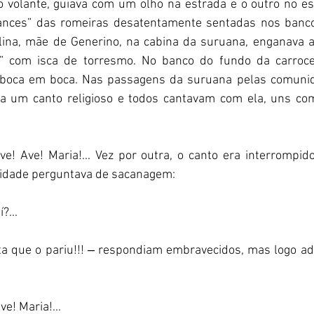
 volante, guiava com um olho na estrada e o outro no esp
nces” das romeiras desatentamente sentadas nos bancos 
lina, mãe de Generino, na cabina da suruana, enganava 
” com isca de torresmo. No banco do fundo da carroceri
 boca em boca. Nas passagens da suruana pelas comunida
a um canto religioso e todos cantavam com ela, uns com
ve! Ave! Maria!... Vez por outra, o canto era interrompi
idade perguntava de sacanagem: 
í?...
a puta que o pariu!!! ‒ respondiam embravecidos, mas logo ad
Ave! Maria!... 