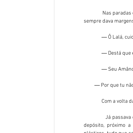
               Nas par
sempre dava margens 
               ― Ô Lalá,
               ― Destá qu
               ― Seu A
         ― Por que tu 
               Com a vo
               Já pass
depósito, próximo a 