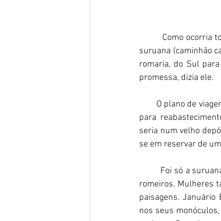
         Como ocorria todos os anos, naquele 4 de agosto, o bom baiano Generino preparou a sua 
suruana (caminhão car
romaria, do Sul para
promessa, dizia ele. 
        O plano de vi
para reabastecimento
seria num velho depós
se em reservar de um 
         Foi só a sur
romeiros. Mulheres t
paisagens. Januário B
nos seus monóculos, 