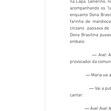
na Lapa. Generino, no
acompanhando os “la
enquanto Dona Brasi
farinha de mandioca
cinzano  passava de
Dona Brasilina puxav
embalo: 
             ― Ave! A
provocador da comun
                ― Maria vai a
               ― Vai 
cantar: 
               ― Ave! Ave! 