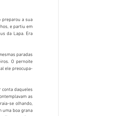
hos, e partiu em 
us da Lapa. Era 
s mesmas paradas 
ros. O pernoite 
ual ele preocupa-
r conta daqueles 
contemplavam as 
raia-se olhando, 
m uma boa grana 