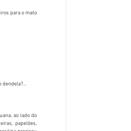
eiros para o mato 
 dendela?... 
ruana, ao lado do 
iras, papelões, 