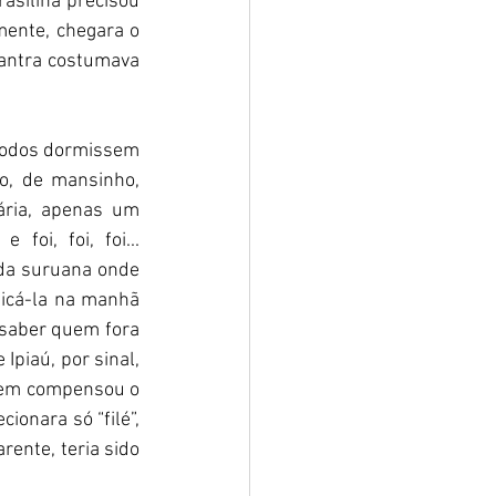
asilina precisou 
mente, chegara o 
antra costumava 
e todos dormissem 
o, de mansinho, 
ria, apenas um 
oi, foi, foi... 
 da suruana onde 
ficá-la na manhã 
 saber quem fora 
Ipiaú, por sinal, 
nem compensou o 
ionara só “filé”, 
rente, teria sido 