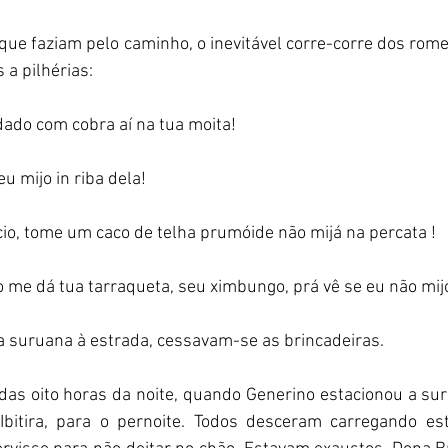
adas que faziam pelo caminho, o inevitável corre-corre dos rom
a pilhérias: 
 cuidado com cobra aí na tua moita! 
e eu mijo in riba dela! 
mâncio, tome um caco de telha prumóide não mijá na percata ! 
não me dá tua tarraqueta, seu ximbungo, prá vê se eu não mijo
lta da suruana à estrada, cessavam-se as brincadeiras. 
ava das oito horas da noite, quando Generino estacionou a su
Ibitira, para o pernoite. Todos desceram carregando este