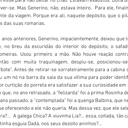
ervisse para não deitar no chão. Estavam exaustos. Dona Br
er-se. Mas Generino, não, estava inteiro.  Para ele, final
te da viagem. Porque era ali, naquele depósito, que o pil
os das suas romarias.  
qual nos anos anteriores, Generino, impacientemente, deixou qu
e, no breu da escuridão do interior do depósito, o safad
romeiras. Usou primeiro a mão. Não houve reação contrá
tão com muita traquinagem, despiu-se, posicionou-se e f
bote”. Antes de retirar-se sorrateiramente para a cabina
u um nó na barra da saia da sua vítima para poder identi
ior curtição do porreta era satisfazer a sua curiosidade em
que, no ano retrasado, a “felizarda” foi a prima Rosinha de 
 ano passado, a “contemplada” foi a quenga Balbina, que 
a se oferecendo e ele não queria. Mas dessa vez, que ele selec
a?...  A galega Chica? A viuvinha Lia?... essa, coitada, tão ca
tinha esguia Dadá, nos seus dezoito aninhos?... 