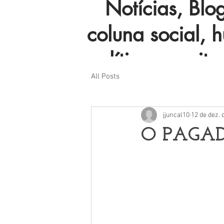
Notícias, Blog 
coluna social, 
política e muito
All Posts
jjuncal10
12 de dez. 
O PAGAD