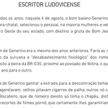
ESCRITOR LUDOVICENSE
a-chata), selecionou o pessoal, na maioria mulheres e vel
 o Oeste do seu estado, com destino a gruta de Bom Jes
agem de Generino era o mesmo dos anos anteriores. Faria a
 da suruana e “desabastecimento fisiológico” dos romei
ito à beira da BR-030, próximo ao povoado de Ibitira, o q
ano para o outro.   
uana de Generino ganhar a estrada para a descontração toma
agarelavam, velhos pitavam cigarros de palha, outros só 
iscateiro, que de romeiro devoto só tinha o chapéu, dist
recortes de filmes pornô, que certamente lhes garantiria