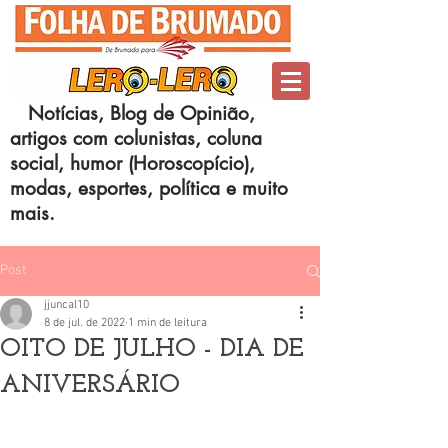
Notícias, Blog de Opinião,
artigos com colunistas, coluna
social, humor (Horoscopício),
modas, esportes, política e muito
mais.
Post
jjuncal10
8 de jul. de 2022
1 min de leitura
OITO DE JULHO - DIA DE
ANIVERSÁRIO