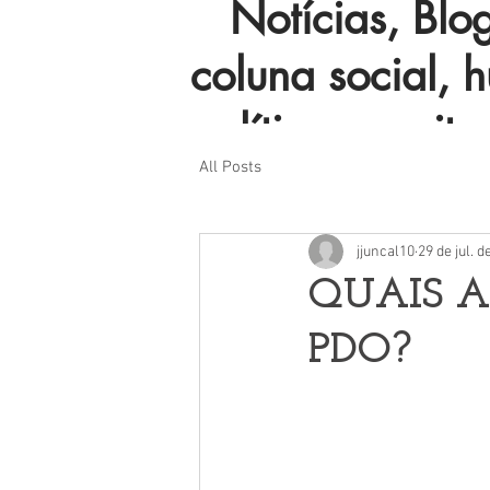
Notícias, Blog 
coluna social, 
política e muito
All Posts
jjuncal10
29 de jul. d
QUAIS A
PDO?