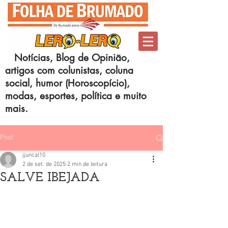
Notícias, Blog de Opinião,
artigos com colunistas, coluna
social, humor (Horoscopício),
modas, esportes, política e muito
mais.
Post
jjuncal10
2 de set. de 2025
2 min de leitura
SALVE IBEJADA