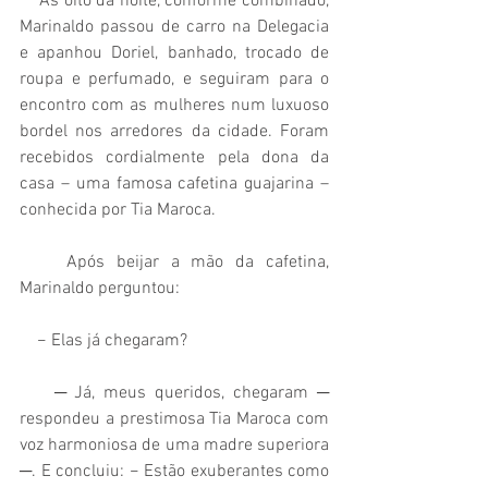
    Às oito da noite, conforme combinado, 
Marinaldo passou de carro na Delegacia 
e apanhou Doriel, banhado, trocado de 
roupa e perfumado, e seguiram para o 
encontro com as mulheres num luxuoso 
bordel nos arredores da cidade. Foram 
recebidos cordialmente pela dona da 
casa – uma famosa cafetina guajarina – 
conhecida por Tia Maroca.
    Após beijar a mão da cafetina, 
Marinaldo perguntou:
    − Elas já chegaram?
    ─ Já, meus queridos, chegaram ─ 
respondeu a prestimosa Tia Maroca com 
voz harmoniosa de uma madre superiora 
─. E concluiu: − Estão exuberantes como 