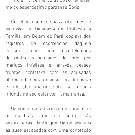
      Hoje, 13 de março de 2026, lembrei-
me do espertíssimo paraense Doriel.
    Doriel, no uso das suas atribuições de 
escrivão da Delegacia de Proteção à 
Família, em Belém do Pará, copiava dos 
registros de ocorrências daquela 
Jurisdição, nomes endereços e telefones 
de mulheres acusadas de infiel por 
maridos infelizes e, através desses 
trunfos, contatava com as acusadas 
oferecendo seus preciosos préstimos de 
escriba (dar uma mãozinha) para depois 
ir fundo no seu objetivo: − uma transa. 
    Os encontros amorosos de Doriel com 
as malditas aconteciam sempre às 
sextas-feiras. Tanto que Doriel exaltava 
as suas escapadas com uma conotação 