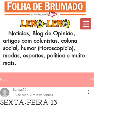
Notícias, Blog de Opinião,
artigos com colunistas, coluna
social, humor (Horoscopício),
modas, esportes, política e muito
mais.
Post
jjuncal10
13 de mar.
2 min de leitura
SEXTA-FEIRA 13