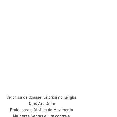
Veronica de Oxosse Íyálorixá no Ilê Igba 
Òmó Aro Omin
Professora e Ativista do Movimento 
Mulheres Negras e luta contra a 