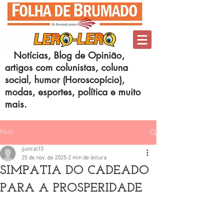
Notícias, Blog de Opinião,
artigos com colunistas, coluna
social, humor (Horoscopício),
modas, esportes, política e muito
mais.
Post
jjuncal10
25 de nov. de 2025
2 min de leitura
SIMPATIA DO CADEADO
PARA A PROSPERIDADE