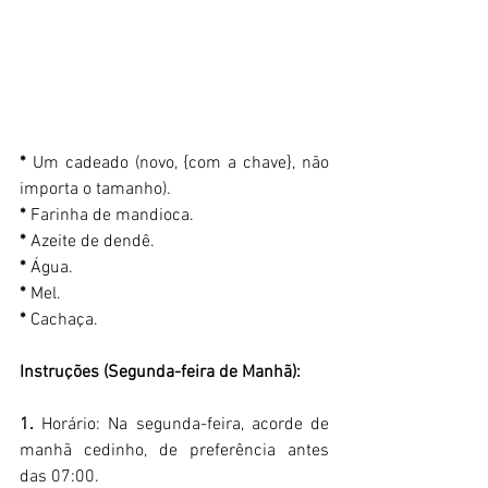
* 
Um cadeado (novo, {com a chave}, não 
importa o tamanho). 
* 
Farinha de mandioca. 
* 
Azeite de dendê. 
*
 Água. 
* 
Mel. 
*
 Cachaça. 
Instruções (Segunda-feira de Manhã): 
1.
 Horário: Na segunda-feira, acorde de 
manhã cedinho, de preferência antes 
das 07:00. 