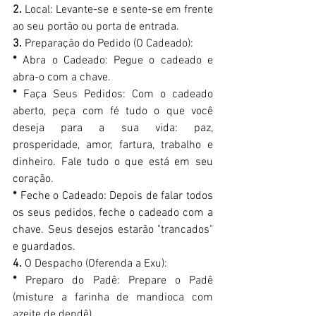
2.
 Local: Levante-se e sente-se em frente 
ao seu portão ou porta de entrada. 
3.
 Preparação do Pedido (O Cadeado): 
*
 Abra o Cadeado: Pegue o cadeado e 
abra-o com a chave. 
*
 Faça Seus Pedidos: Com o cadeado 
aberto, peça com fé tudo o que você 
deseja para a sua vida: paz, 
prosperidade, amor, fartura, trabalho e 
dinheiro. Fale tudo o que está em seu 
coração. 
*
 Feche o Cadeado: Depois de falar todos 
os seus pedidos, feche o cadeado com a 
chave. Seus desejos estarão "trancados" 
e guardados. 
4.
 O Despacho (Oferenda a Exu): 
*
 Preparo do Padê: Prepare o Padê 
(misture a farinha de mandioca com 
azeite de dendê). 