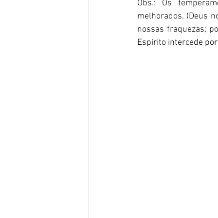
Obs.: Os temperam
melhorados. (Deus no
nossas fraquezas; p
Espírito intercede po