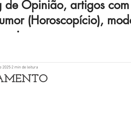
de Opinião, artigos com 
humor (Horoscopício), mod
 mais.
de 2025
2 min de leitura
AMENTO