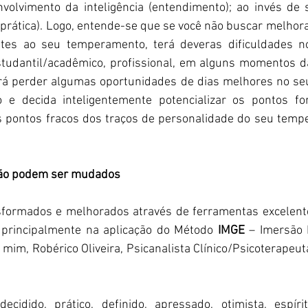
olvimento da inteligência (entendimento); ao invés de s
 (prática). Logo, entende-se que se você não buscar melhora
tes ao seu temperamento, terá deveras dificuldades no 
estudantil/acadêmico, profissional, em alguns momentos 
erá perder algumas oportunidades de dias melhores no seu 
o e decida inteligentemente potencializar os pontos fo
 pontos fracos dos traços de personalidade do seu temp
ão podem ser mudados
ormados e melhorados através de ferramentas excelentes
a, principalmente na aplicação do Método 
IMGE
 – Imersão 
 mim, Robérico Oliveira, Psicanalista Clínico/Psicoterapeu
 
decidido, prático, definido, apressado, otimista, espírit