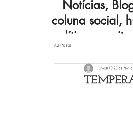
Notícias, Blog 
coluna social, 
política e muito
All Posts
jjuncal10
23 de fev. 
TEMPER