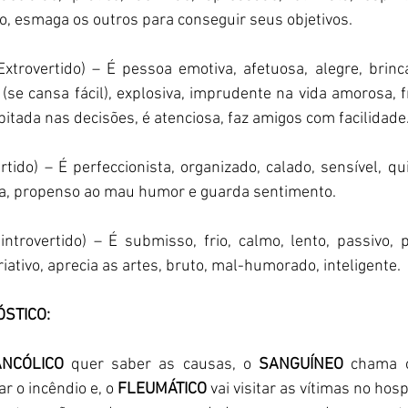
o, esmaga os outros para conseguir seus objetivos. 
xtrovertido) – É pessoa emotiva, afetuosa, alegre, brinca
 (se cansa fácil), explosiva, imprudente na vida amorosa, f
pitada nas decisões, é atenciosa, faz amigos com facilidade.
ertido) – É perfeccionista, organizado, calado, sensível, qu
ta, propenso ao mau humor e guarda sentimento. 
introvertido) – É submisso, frio, calmo, lento, passivo, 
iativo, aprecia as artes, bruto, mal-humorado, inteligente. 
STICO: 
NCÓLICO
 quer saber as causas, o 
SANGUÍNEO
 chama o
 o incêndio e, o
 FLEUMÁTICO
 vai visitar as vítimas no hospi