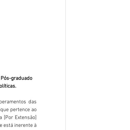
o, Pós-graduado 
líticas.
peramentos das 
 que pertence ao 
 [Por Extensão] 
 está inerente à 