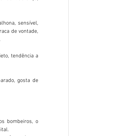
lhona, sensível, 
raca de vontade, 
 
ieto, tendência a 
parado, gosta de 
s bombeiros, o 
tal. 