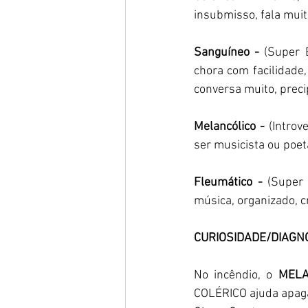
insubmisso, fala muit
Sanguíneo -
 (Super E
chora com facilidade,
conversa muito, preci
Melancólico -
 (Introv
ser musicista ou poe
Fleumático -
 (Super 
música, organizado, cr
CURIOSIDADE/DIAGNÓ
No incêndio, o
 MELA
COLÉRICO ajuda apagar