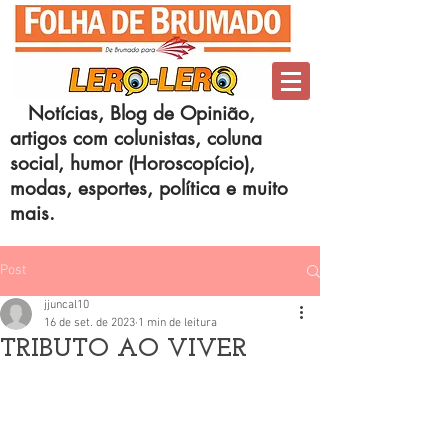
Notícias, Blog de Opinião,
artigos com colunistas, coluna
social, humor (Horoscopício),
modas, esportes, política e muito
mais.
Post
jjuncal10
16 de set. de 2023
1 min de leitura
TRIBUTO AO VIVER