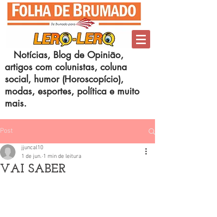
Notícias, Blog de Opinião,
artigos com colunistas, coluna
social, humor (Horoscopício),
modas, esportes, política e muito
mais.
Post
jjuncal10
1 de jun.
1 min de leitura
VAI SABER