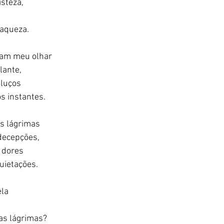
steza, 
aqueza. 
gam meu olhar 
ante, 
luços 
 instantes. 
s lágrimas 
decepções, 
 dores 
uietações. 
la 
s lágrimas? 