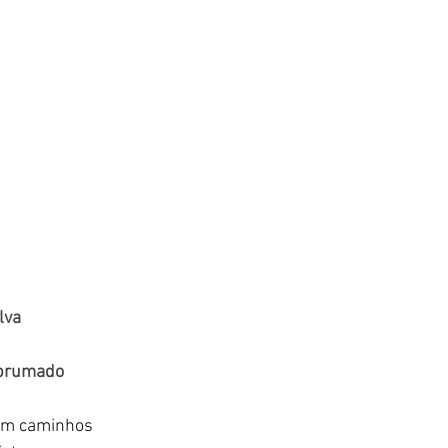
lva
ebrumado
em caminhos 