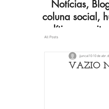
Notícias, Blog 
coluna social, 
política e muito
All Posts
jjuncal10
10 de abr. 
VAZIO 