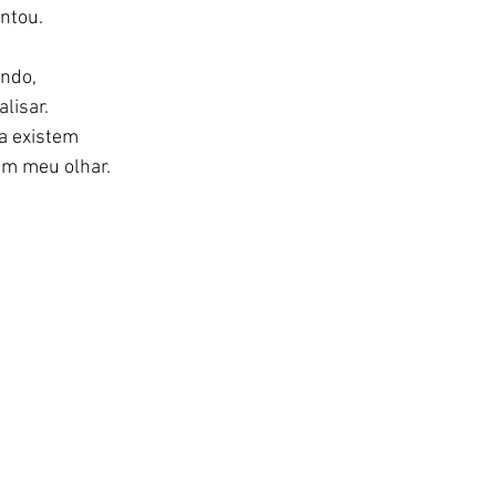
ntou. 
ndo, 
lisar. 
a existem 
em meu olhar. 