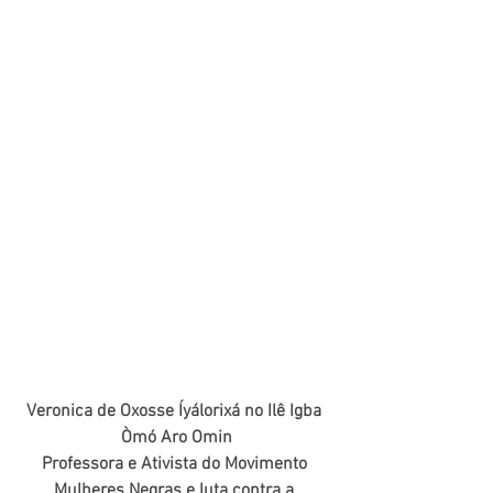
Veronica de Oxosse Íyálorixá no Ilê Igba 
Òmó Aro Omin
Professora e Ativista do Movimento 
Mulheres Negras e luta contra a 