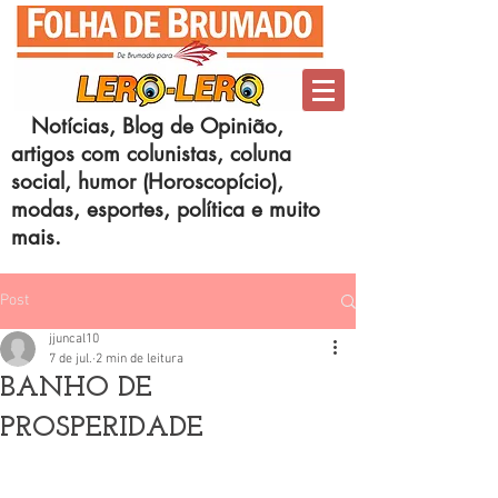
Notícias, Blog de Opinião,
artigos com colunistas, coluna
social, humor (Horoscopício),
modas, esportes, política e muito
mais.
Post
jjuncal10
7 de jul.
2 min de leitura
BANHO DE
PROSPERIDADE