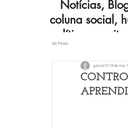
Notícias, Blog 
coluna social, 
política e muito
All Posts
jjuncal10
18 de mai.
CONTRO
APREND