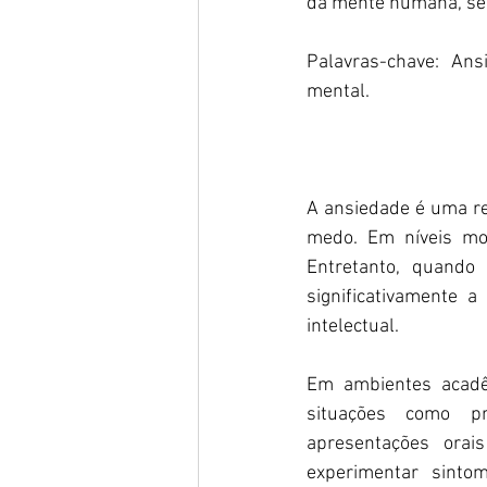
da mente humana, seg
Palavras-chave: Ans
mental.
A ansiedade é uma re
medo. Em níveis mod
Entretanto, quando
significativamente 
intelectual.
Em ambientes acadêm
situações como pro
apresentações orai
experimentar sinto