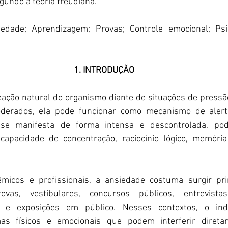
undo a teoria freudiana.
iedade; Aprendizagem; Provas; Controle emocional; Psic
1. INTRODUÇÃO
ação natural do organismo diante de situações de pressão,
erados, ela pode funcionar como mecanismo de alerta
 se manifesta de forma intensa e descontrolada, po
a capacidade de concentração, raciocínio lógico, memór
icos e profissionais, a ansiedade costuma surgir pri
vas, vestibulares, concursos públicos, entrevista
s e exposições em público. Nesses contextos, o ind
mas físicos e emocionais que podem interferir diret