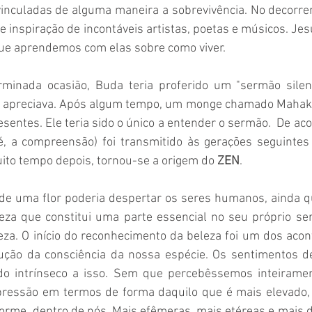
inculadas de alguma maneira a sobrevivência. No decorrer
de inspiração de incontáveis artistas, poetas e músicos. Je
e aprendemos com elas sobre como viver. 
rminada ocasião, Buda teria proferido um "sermão silen
 a apreciava. Após algum tempo, um monge chamado Mahak
esentes. Ele teria sido o único a entender o sermão.  De aco
 é, a compreensão) foi transmitido às gerações seguintes
ito tempo depois, tornou-se a origem do
 ZEN
. 
de uma flor poderia despertar os seres humanos, ainda q
za que constitui uma parte essencial no seu próprio ser
eza. O início do reconhecimento da beleza foi um dos acon
olução da consciência da nossa espécie. Os sentimentos de
o intrínseco a isso. Sem que percebêssemos inteirament
ressão em termos de forma daquilo que é mais elevado, 
forme, dentro de nós. Mais efêmeras, mais etéreas e mais 