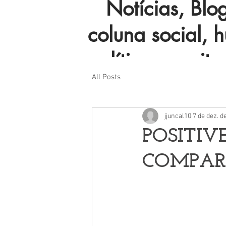
Notícias, Blog 
coluna social, 
política e muito
All Posts
jjuncal10
7 de dez. d
POSITIV
COMPAR