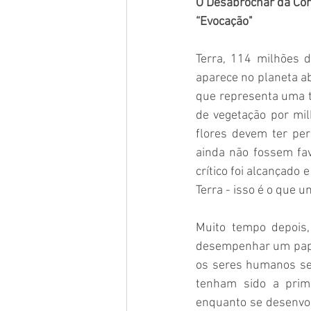
O Desabrochar da Co
“Evocação" 
Terra, 114 milhões d
aparece no planeta ab
que representa uma tr
de vegetação por mil
flores devem ter pe
ainda não fossem fav
crítico foi alcançado
Terra - isso é o que u
Muito tempo depois,
desempenhar um papel
os seres humanos ser
tenham sido a prime
enquanto se desenvolv