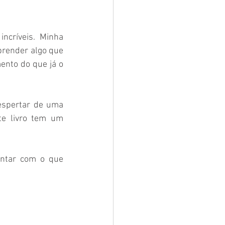
críveis. Minha 
prender algo que 
nto do que já o 
spertar de uma 
te livro tem um 
ntar com o que 