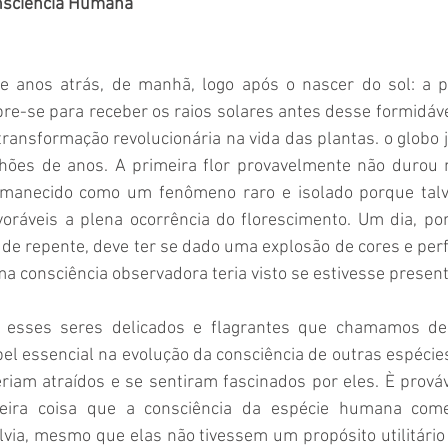
nsciência Humana 
e anos atrás, de manhã, logo após o nascer do sol: a pr
re-se para receber os raios solares antes desse formidáv
ansformação revolucionária na vida das plantas. o globo j
hões de anos. A primeira flor provavelmente não durou 
rmanecido como um fenômeno raro e isolado porque talve
oráveis a plena ocorrência do florescimento. Um dia, por
 e de repente, deve ter se dado uma explosão de cores e per
ma consciência observadora teria visto se estivesse present
 esses seres delicados e flagrantes que chamamos de f
 essencial na evolução da consciência de outras espécies.
iam atraídos e se sentiram fascinados por eles. È prováve
ira coisa que a consciência da espécie humana começ
ia, mesmo que elas não tivessem um propósito utilitário i