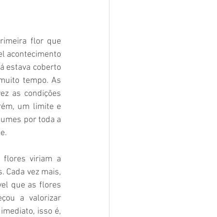
imeira flor que 
el acontecimento 
á estava coberto 
muito tempo. As 
z as condições 
ém, um limite e 
fumes por toda a 
e. 
lores viriam a 
 Cada vez mais, 
l que as flores 
ou a valorizar 
mediato, isso é, 