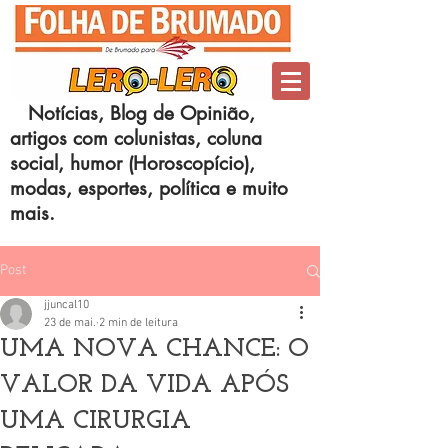
Notícias, Blog de Opinião,
artigos com colunistas, coluna
social, humor (Horoscopício),
modas, esportes, política e muito
mais.
Post
jjuncal10
23 de mai.
2 min de leitura
UMA NOVA CHANCE: O
VALOR DA VIDA APÓS
UMA CIRURGIA